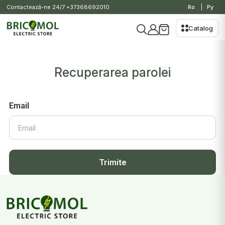
Contactează-ne 24/7
+37368692010
Ro
Ру
Catalog
Recuperarea parolei
Email
Trimite