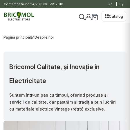
Contactează-ne 24/7
+37368692010
Ro
Ру
Catalog
Pagina principală
Despre noi
Bricomol Calitate, și Inovație în
Electricitate
Suntem într-un pas cu timpul, oferind produse și
servicii de calitate, dar păstrăm și tradiția prin lucrări
cu materiale electrice vintage (retro) exclusive.