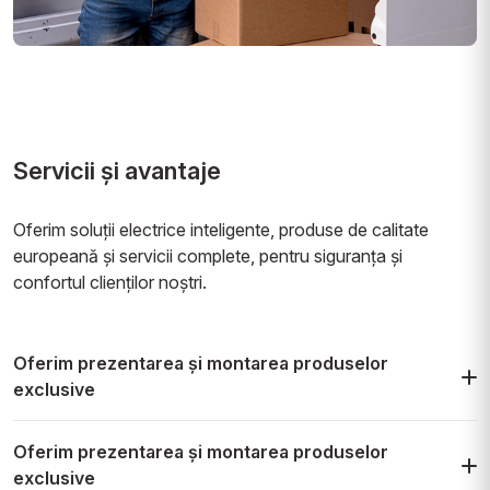
Servicii și avantaje
Oferim soluții electrice inteligente, produse de calitate
europeană și servicii complete, pentru siguranța și
confortul clienților noștri.
Oferim prezentarea și montarea produselor
exclusive
Echipa noastră vă ajută cu prezentarea detaliată și
Oferim prezentarea și montarea produselor
montarea profesională a tuturor produselor din gama
exclusive
noastră exclusivă.