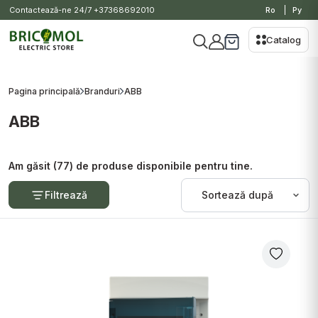
Contactează-ne 24/7
+37368692010
Ro
Ру
Catalog
Pagina principală
Branduri
ABB
ABB
Am găsit (77) de produse disponibile pentru tine.
Filtrează