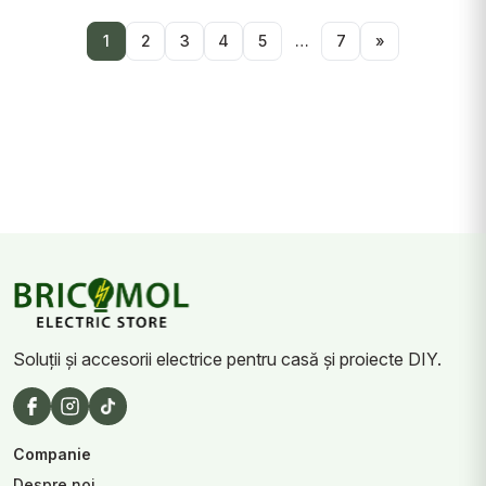
1
2
3
4
5
…
7
»
Soluții și accesorii electrice pentru casă și proiecte DIY.
Companie
Despre noi