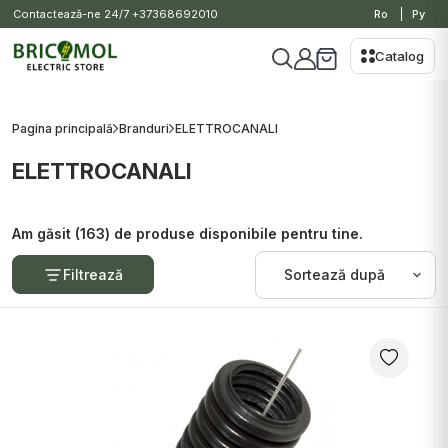
Contactează-ne 24/7
+37368692010
Ro
Ру
Catalog
Pagina principală
Branduri
ELETTROCANALI
ELETTROCANALI
Am găsit (163) de produse disponibile pentru tine.
Filtrează