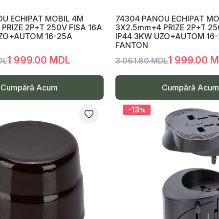
OU ECHIPAT MOBIL 4M
74304 PANOU ECHIPAT MO
PRIZE 2P+T 250V FISA 16A
3X2.5mm+4 PRIZE 2P+T 25
UZO+AUTOM 16-25A
IP44 3KW UZO+AUTOM 16
FANTON
1 999.00 MDL
1 999.00 
DL
3 061.80 MDL
Cumpără Acum
Cumpără Acum
-13
%