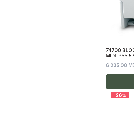
Panel LED
Iluminare industrială
Iluminarea stradală
Proiectoare LED, Picior telescopic,
lanternă, baterii
74700 BLOC
MIDI IP55
Lanterne cu baterii
6 235.00 M
Proiector LED pe baterie
Spoturi pe șină, șină, accesorii
Colier Nylon
-26
%
Adaptoare călătorii, fișe, prize,
prelungitoare, accesorii tv, @, telefon
Senzori, termometre, stație meteo
Termometre, stație meteo