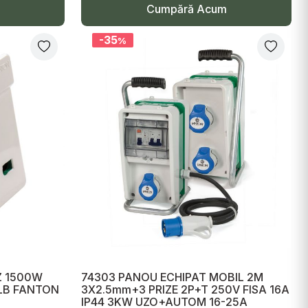
Cumpără Acum
-35
%
Z 1500W
74303 PANOU ECHIPAT MOBIL 2M
ALB FANTON
3X2.5mm+3 PRIZE 2P+T 250V FISA 16A
IP44 3KW UZO+AUTOM 16-25A