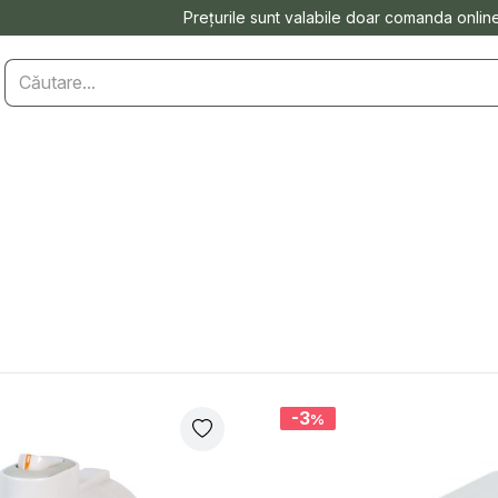
Prețurile sunt valabile doar comanda onlin
-3
%