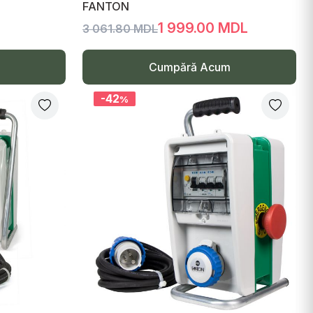
FANTON
1 999.00 MDL
3 061.80 MDL
Cumpără Acum
-42
%