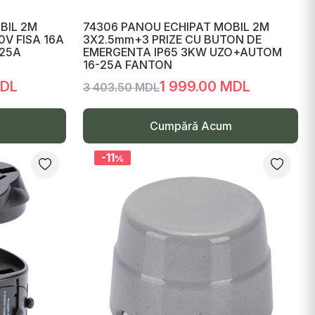
BIL 2M
74306 PANOU ECHIPAT MOBIL 2M
0V FISA 16A
3X2.5mm+3 PRIZE CU BUTON DE
-25A
EMERGENTA IP65 3KW UZO+AUTOM
16-25A FANTON
MDL
1 999.00 MDL
3 403.50 MDL
Cumpără Acum
-11
%