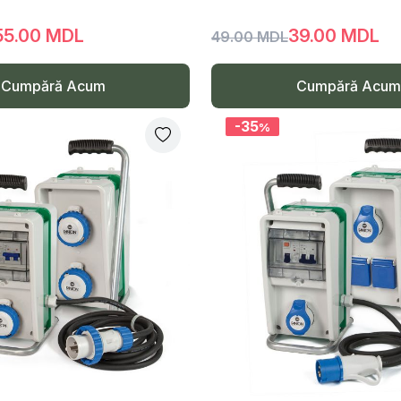
55.00 MDL
39.00 MDL
49.00 MDL
Cumpără Acum
Cumpără Acum
-35
%