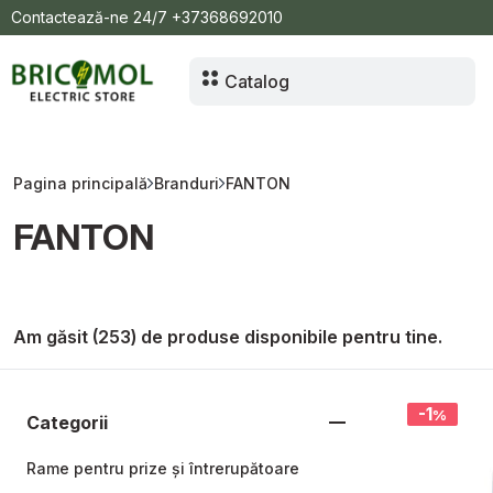
Contactează-ne 24/7
+37368692010
Catalog
Pagina principală
Branduri
FANTON
FANTON
Am găsit (253) de produse disponibile pentru tine.
-1
%
Categorii
Rame pentru prize și întrerupătoare