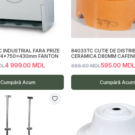
 INDUSTRIAL FARA PRIZE
84033TC CUTIE DE DISTRIB
 574x750x430mm FANTON
CERAMICA D80MM CAFENI
4 999.00 MDL
595.00 MD
DL
666.60 MDL
Cumpără Acum
Cumpără Acum