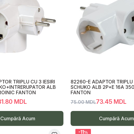
TOR TRIPLU CU 3 IESIRI
82260-E ADAPTOR TRIPLU 
UKO+INTRERUPATOR ALB
SCHUKO ALB 2P+E 16A 3
ROINIC FANTON
FANTON
81.80 MDL
73.45 MDL
75.00 MDL
Cumpără Acum
Cumpără Acum
-11
%