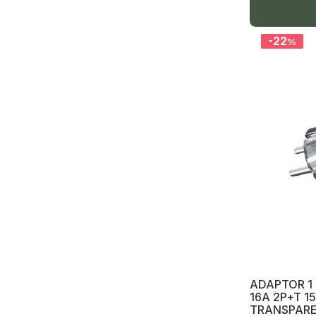
Prize și întrerupătoare Gunsan
Prize și întrerupătoare ABB
-22
%
Prize și întrerupătoare Gewiss
Prize și întrerupătoare Nilson
Prize și întrerupătoare Vimar
Prize și întrerupătoare Bticino
Prize și întrerupătoare Viko
Priză USB, priză RJ45, TV, RJ11,
Keystone
Fir textil (retro)
Cabluri, fire electrice, cablu TV, cablu
date
ADAPTOR 1 
Accesorii pentru fire electrice și cablu
16A 2P+T 
TRANSPAR
Nym