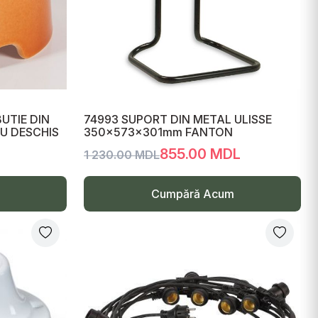
UTIE DIN
74993 SUPORT DIN METAL ULISSE
U DESCHIS
350x573x301mm FANTON
L
855.00 MDL
1 230.00 MDL
Cumpără Acum