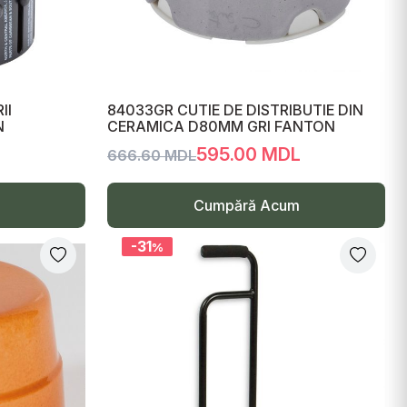
II
84033GR CUTIE DE DISTRIBUTIE DIN
N
CERAMICA D80MM GRI FANTON
595.00 MDL
666.60 MDL
Cumpără Acum
-31
%