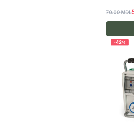
PV1, PV3, H05V-K, H07V-K
70.00 MDL
VVG, VVGng, VVGng LS, AVVG, SIP
PVS, SVVP, FROR
-42
Doze-cutii de distribuție
%
Doze
Cutii de distribuție
Cutie de distribuție IP44-IP55
Panou-cutie pentru automate
Panou ABS IP65
Cutie automate, panou automate
Tuburi gofrate PVC
Tuburi rigide PVC