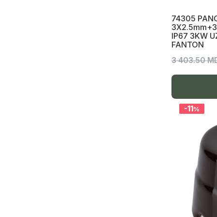
Accesorii tub rigid
74305 PAN
Canal cablu
3X2.5mm+3 
IP67 3KW 
Canale pieptene
FANTON
3 403.50 M
Wago, Forbox, Conectoare
Fișe-prize industriale, bloc 220V-380V
Bloc cu prize, accesorii 220V-380V
-11
%
Fișă Mobilă 220V-380V
Priză mobilă 220V-380V
Priză fixă 220V-380V
Prize și întrerupătoare pentru exterior
IP56
Iluminare
Bec LED, Tub LED, halogen