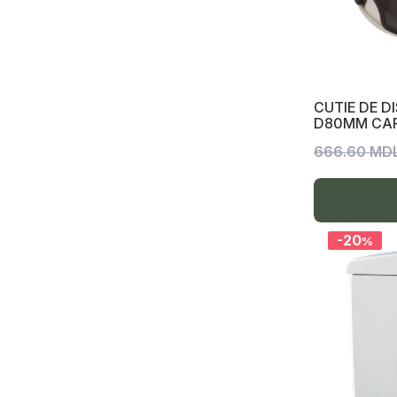
Proiector LED pe picior, picior
telescopic
Banda LED, profil aluminiu,driver 12V-
24V, accesorii, telecomandă RGB-
RGBW,dimmere
CUTIE DE D
D80MM CAF
Spoturi LED, exterior, încastrabil,
spoturi GU10-MR16
666.60 MD
Spot LED trepte, piloni (stâlpi), fațadă
ext-interior IP44-IP65
Spot pe pod
-20
%
Lustre
Corpuri de iluminat din gips
Proiector LED Premium
Lampă de podea și masă
Becuri LED cu filament Edison