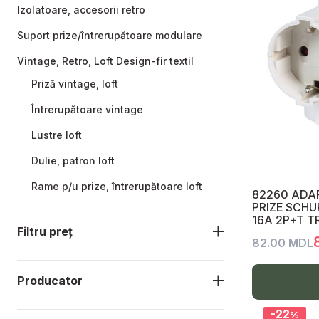
Izolatoare, accesorii retro
Suport prize/întrerupătoare modulare
Vintage, Retro, Loft Design-fir textil
Priză vintage, loft
Întrerupătoare vintage
Lustre loft
Dulie, patron loft
Rame p/u prize, întrerupătoare loft
82260 ADAP
PRIZE SCH
Prize, întrerupătoare, rame Premium,
16A 2P+T T
Excluzive
Filtru preț
82.00 MDL
Schneider Merten D-Life
Prize și întrerupătoare ceramică Garby
Producator
Colonial
-22
%
Rame, suporturi, accesorii