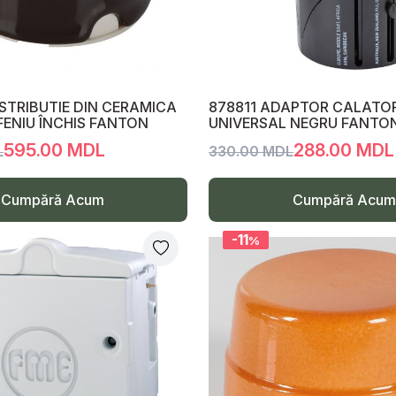
ISTRIBUTIE DIN CERAMICA
878811 ADAPTOR CALATOR
ENIU ÎNCHIS FANTON
UNIVERSAL NEGRU FANTO
595.00 MDL
288.00 MDL
L
330.00 MDL
Cumpără Acum
Cumpără Acum
-11
%