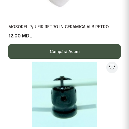
MOSOREL P/U FIR RETRO IN CERAMICA ALB RETRO
12.00 MDL
Cumpără Acum