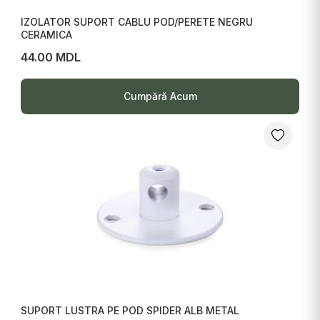
IZOLATOR SUPORT CABLU POD/PERETE NEGRU
CERAMICA
44.00 MDL
Cumpără Acum
SUPORT LUSTRA PE POD SPIDER ALB METAL