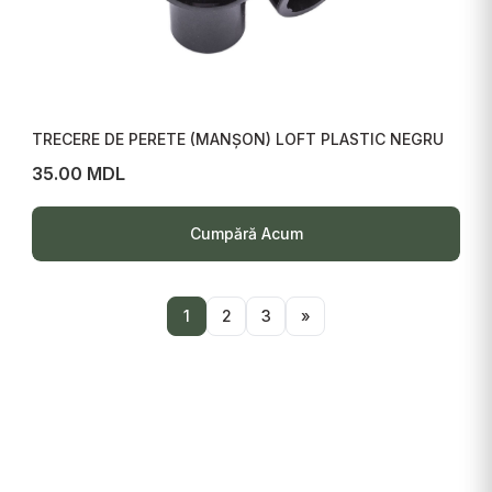
TRECERE DE PERETE (MANȘON) LOFT PLASTIC NEGRU
35.00 MDL
Cumpără Acum
1
2
3
»