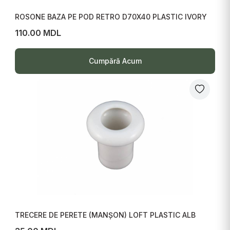
ROSONE BAZA PE POD RETRO D70X40 PLASTIC IVORY
110.00 MDL
Cumpără Acum
TRECERE DE PERETE (MANȘON) LOFT PLASTIC ALB