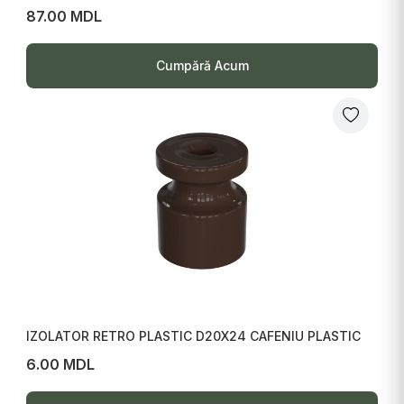
87.00 MDL
Cumpără Acum
IZOLATOR RETRO PLASTIC D20X24 CAFENIU PLASTIC
6.00 MDL