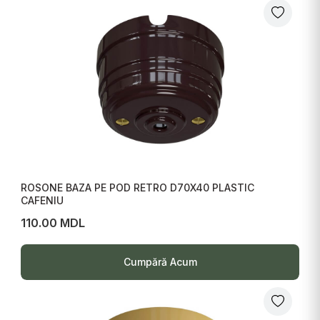
ROSONE BAZA PE POD RETRO D70X40 PLASTIC
CAFENIU
110.00 MDL
Cumpără Acum