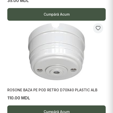
35.00 MDL
Cumpără Acum
ROSONE BAZA PE POD RETRO D70X40 PLASTIC ALB
110.00 MDL
Cumpără Acum