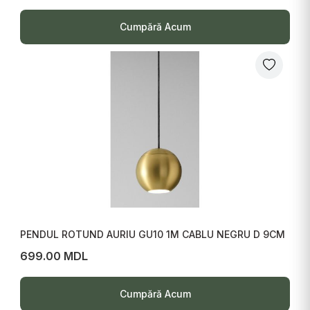
Cumpără Acum
PENDUL ROTUND AURIU GU10 1M CABLU NEGRU D 9CM
699.00 MDL
Cumpără Acum