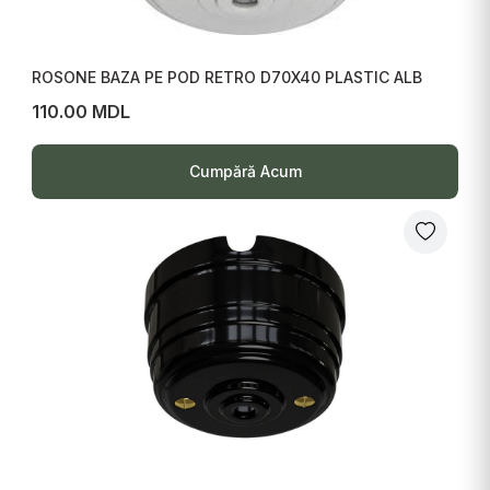
ROSONE BAZA PE POD RETRO D70X40 PLASTIC ALB
110.00 MDL
Cumpără Acum