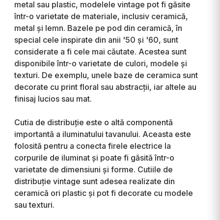
metal sau plastic, modelele vintage pot fi găsite
într-o varietate de materiale, inclusiv ceramică,
metal și lemn. Bazele pe pod din ceramică, în
special cele inspirate din anii '50 și '60, sunt
considerate a fi cele mai căutate. Acestea sunt
disponibile într-o varietate de culori, modele și
texturi. De exemplu, unele baze de ceramica sunt
decorate cu print floral sau abstracții, iar altele au
finisaj lucios sau mat.
Cutia de distribuție este o altă componentă
importantă a iluminatului tavanului. Aceasta este
folosită pentru a conecta firele electrice la
corpurile de iluminat și poate fi găsită într-o
varietate de dimensiuni și forme. Cutiile de
distribuție vintage sunt adesea realizate din
ceramică ori plastic și pot fi decorate cu modele
sau texturi.