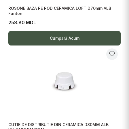
ROSONE BAZA PE POD CERAMICA LOFT D70mm ALB
Fanton
258.80 MDL
Cumpără Acum
CUTIE DE DISTRIBUTIE DIN CERAMICA D80MM ALB