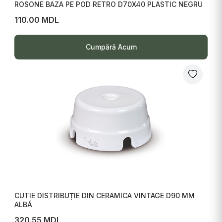
ROSONE BAZA PE POD RETRO D70X40 PLASTIC NEGRU
110.00 MDL
Cumpără Acum
CUTIE DISTRIBUȚIE DIN CERAMICA VINTAGE D90 MM
ALBĂ
320.55 MDL