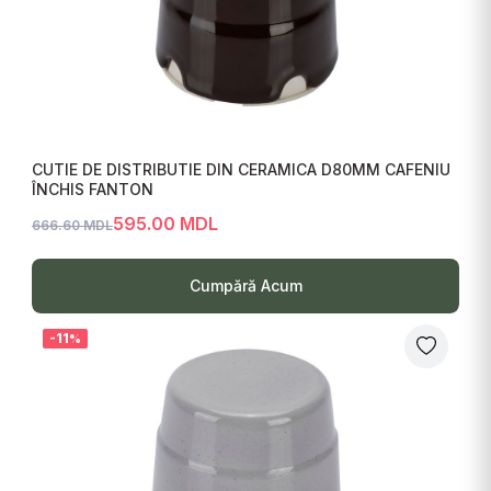
CUTIE DE DISTRIBUTIE DIN CERAMICA D80MM CAFENIU
ÎNCHIS FANTON
595.00 MDL
666.60 MDL
Cumpără Acum
-11
%