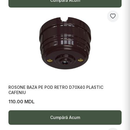
Cumpără Acum
ROSONE BAZA PE POD RETRO D70X40 PLASTIC
CAFENIU
110.00 MDL
Cumpără Acum