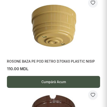
ROSONE BAZA PE POD RETRO D70X40 PLASTIC NISIP
110.00 MDL
Cumpără Acum