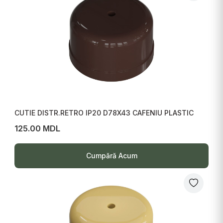
CUTIE DISTR.RETRO IP20 D78X43 CAFENIU PLASTIC
125.00 MDL
Cumpără Acum