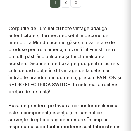
1
2
»
Corpurile de iluminat cu note vintage adaugă
autenticitate și farmec deosebit în decorul de
interior. La Mondoluce.md găsești o varietate de
produse pentru a amenaja o zonă într-un stil retro
ori loft, păstrând utilitatea și funcționalitatea
acestea. Dispunem de bază pe pod pentru lustre și
cutii de distribuție în stil vintage de la cele mai
îndrăgite branduri din domeniu, precum FANTON și
RETRO ELECTRICA SWITCH, la cele mai atractive
prețuri de pe piață!
Baza de prindere pe tavan a corpurilor de iluminat
este o componentă esențială în iluminat ce
servește drept o placă de montare. În timp ce
majoritatea suporturilor moderne sunt fabricate din