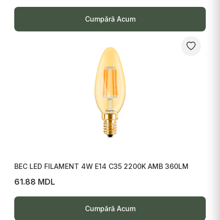
Cumpără Acum
BEC LED FILAMENT 4W E14 C35 2200K AMB 360LM
61.88 MDL
Cumpără Acum