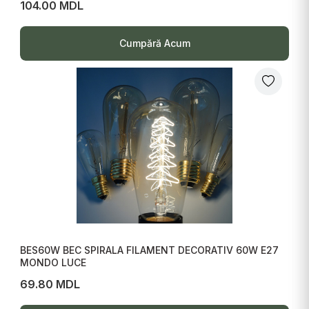
104.00 MDL
Cumpără Acum
BES60W BEC SPIRALA FILAMENT DECORATIV 60W E27
MONDO LUCE
69.80 MDL