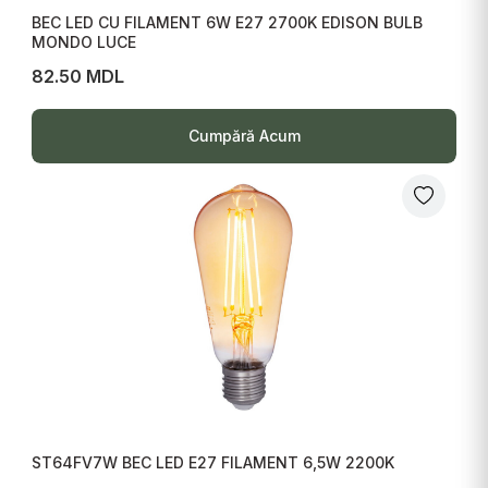
BEC LED CU FILAMENT 6W E27 2700K EDISON BULB
MONDO LUCE
82.50 MDL
Cumpără Acum
ST64FV7W BEC LED E27 FILAMENT 6,5W 2200K