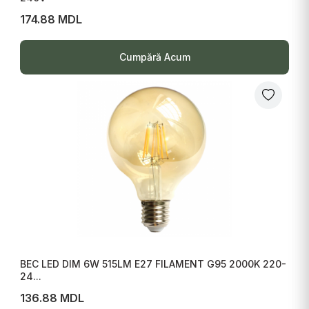
174.88 MDL
Cumpără Acum
BEC LED DIM 6W 515LM E27 FILAMENT G95 2000K 220-
24...
136.88 MDL