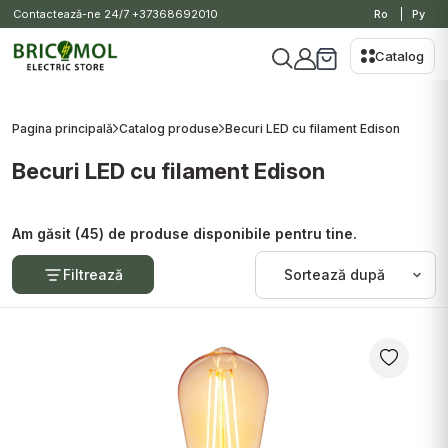
Contactează-ne 24/7
+37368692010
Ro
Ру
Catalog
Pagina principală
Catalog produse
Becuri LED cu filament Edison
Becuri LED cu filament Edison
Am găsit (45) de produse disponibile pentru tine.
Filtrează