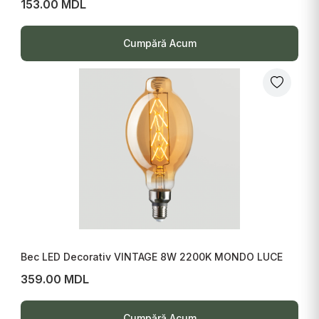
153.00 MDL
Cumpără Acum
Bec LED Decorativ VINTAGE 8W 2200K MONDO LUCE
359.00 MDL
Cumpără Acum