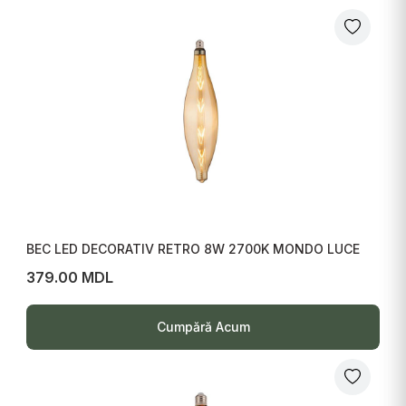
BEC LED DECORATIV RETRO 8W 2700K MONDO LUCE
379.00 MDL
Cumpără Acum