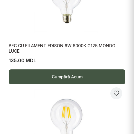
BEC CU FILAMENT EDISON 8W 6000K G125 MONDO
LUCE
135.00 MDL
Cumpără Acum