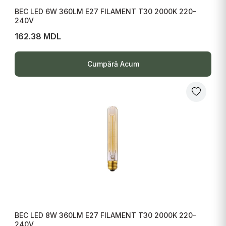
BEC LED 6W 360LM E27 FILAMENT T30 2000K 220-
240V
162.38 MDL
Cumpără Acum
BEC LED 8W 360LM E27 FILAMENT T30 2000K 220-
240V