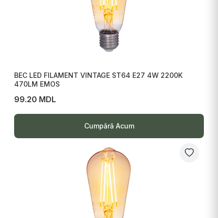
BEC LED FILAMENT VINTAGE ST64 E27 4W 2200K
470LM EMOS
99.20 MDL
Cumpără Acum