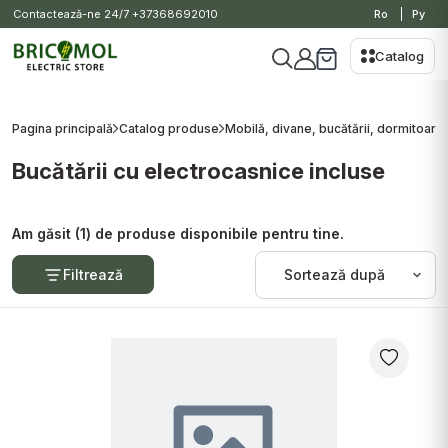
Contactează-ne 24/7
+37368692010
Ro
Ру
Catalog
Pagina principală
Catalog produse
Mobilă, divane, bucătării, dormitoare I
Bucătării cu electrocasnice incluse
Am găsit (1) de produse disponibile pentru tine.
Filtrează