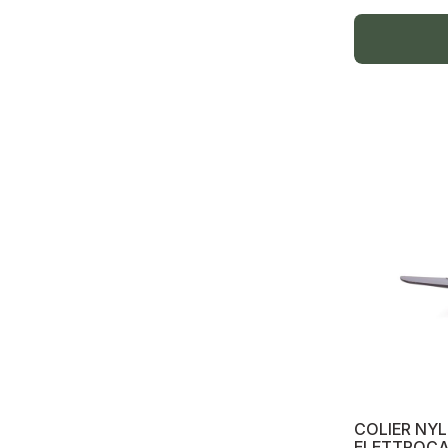
Tuburi gofrate, canale cablu
Bază pod, cutii de distribuție vintage
Ghirlande festive
Iluminare exclusivă clasa Premium
Releu de tensiune
Șină de conexiune
Accesorii auto, USB, micro, lphone,
baterii, încărcător, LED cap
Capac doze
LED pe cap
USB micro
Declanșator de tensiune
Tablou automate pe exterior
COLIER NY
ELETTROCA