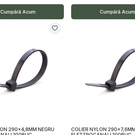
Cumpără Acum
Cumpără Acum
LON 290x4,8MM NEGRU
COLIER NYLON 290x7,6M
NALI 100BUC
ELETTROCANALI 100BUC