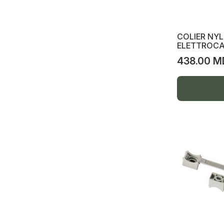
Electrocasnice bucătărie
Fotolii puf, scaune cu roți, mese living
COLIER NY
ELETTROCA
Cablu internet TV/Sat
438.00 M
Sondă nylon trasare fire electrice
Sondă nylon, proteajca
Accesorii lustre loft, piese de schimb
Sisteme fotovoltaice solare, Invertoare,
accesorii
Kit sisteme solare
Baterii
Invertoare mono și trifazate
Sisteme de pompe solare p/u irigare
agricolă