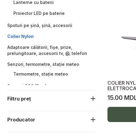
Lanterne cu baterii
Proiector LED pe baterie
Spoturi pe șină, șină, accesorii
Colier Nylon
Adaptoare călătorii, fișe, prize,
prelungitoare, accesorii tv, @, telefon
Senzori, termometre, stație meteo
Termometre, stație meteo
COLIER NY
Senzori CO2 (Fum)
ELETTROCA
15.00 MD
Senzori GAZ, METAN
Filtru preț
Senzori APA
Senzori mișcare
Producator
Spot LED tavan, spot suspendabil