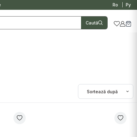
e
Ro
Ру
Caută