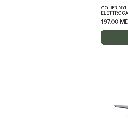
COLIER NY
Mobilă, divane, bucătării, dormitoare
ELETTROCA
Italia
197.00 M
Bucătării cu electrocasnice incluse
Dormitoare complete
Dormitor-paturi
Livinguri-antreuri
Scaune și mese
Camere p/u copii
Mobilă moale, colțare, divane
Mobilă oficiu
Saltele și rete metalice
Mobilă de baie, mobilă încălțăminte,
oglinzi, robinete