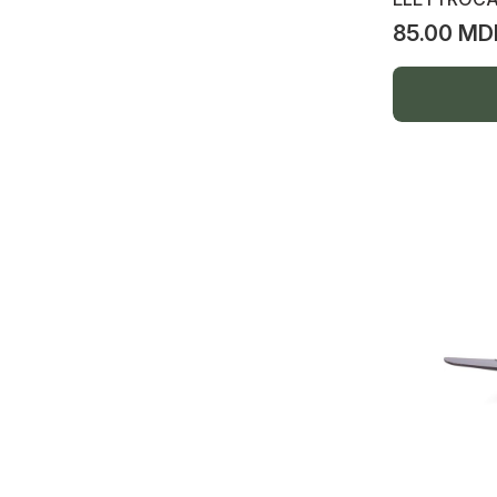
Tablou automate interioare
85.00 MD
Video camere
Spot pe track line
Track line, accesorii
Lampă p/u saună
Priză p/u plită pe inducție
Șină track magnetic, spot, accesorii
Șină magnetică
Spot p/u track magnetic
Driver 48V
Accesorii șină magnetică
Spot liniar
Spot smart dimabil