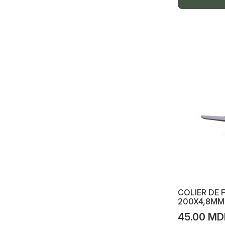
Scule scoatere izolație
Întrerupătoare automate
Întrerupătoare diferențiale, UZO
Separator de sarcină, VN
Conectoare electrice, coliere, bandă
izolantă
Șină zero
Bandă izolantă
Descărcător tensiune
Întrerupătoare automate și diferențiale,
UZO, releu tensiune
Șină DIN, reica, prize
COLIER DE 
200X4,8MM
Ventilatoare de baie
45.00 MD