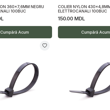
LON 360x7,6MM NEGRU
COLIER NYLON 430x4,8M
NALI 100BUC
ELETTROCANALI 100BUC
DL
150.00 MDL
Cumpără Acum
Cumpără Acum