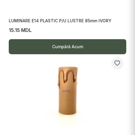
LUMINARE E14 PLASTIC P/U LUSTRE 85mm IVORY
15.15 MDL
Cumpără Acum