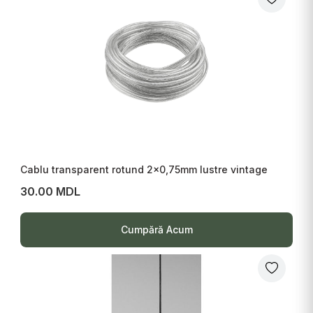
Cablu transparent rotund 2x0,75mm lustre vintage
30.00 MDL
Cumpără Acum