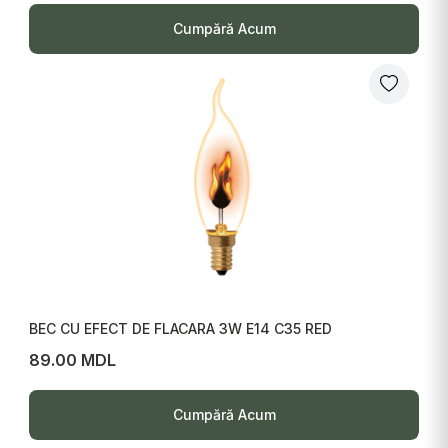
Cumpără Acum
BEC CU EFECT DE FLACARA 3W E14 C35 RED
89.00 MDL
Cumpără Acum