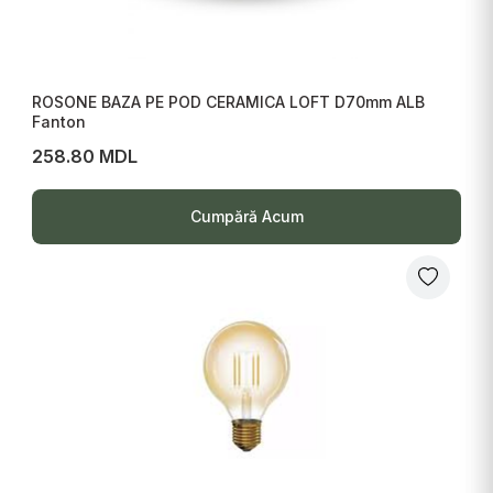
ROSONE BAZA PE POD CERAMICA LOFT D70mm ALB
Fanton
258.80 MDL
Cumpără Acum