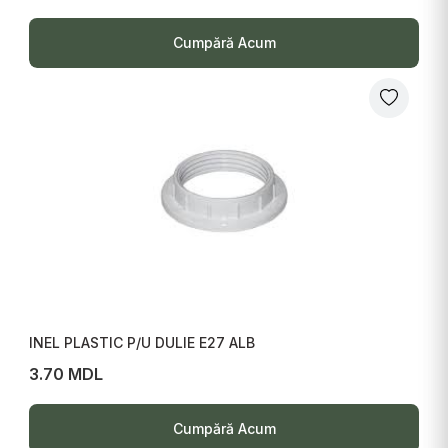
Cumpără Acum
INEL PLASTIC P/U DULIE E27 ALB
3.70 MDL
Cumpără Acum