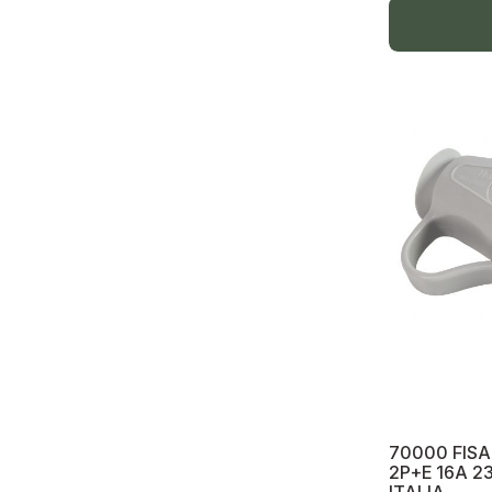
Senzori mișcare
Spot LED tavan, spot suspendabil
Termostate modulare
Sisteme Antiincendiu-Alarme,Sonerii
Antiincendiu
Alarme
Sonerii
Scule profesionale și echipament
electricieni
Instrument Crimp 4-6-8C
Scule Profesionale
Șurubelnițe
70000 FISA
Aparate de măsurare, indicatoare
2P+E 16A 2