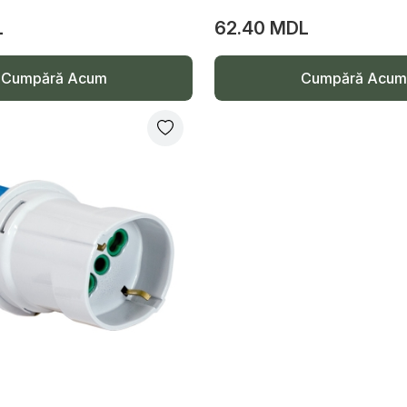
L
62.40 MDL
Cumpără Acum
Cumpără Acum