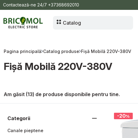
Contactează-ne 24/7
+37368692010
Doze-cutii de distribuție
Doze
Catalog
Cutii de distribuție
Cutie de distribuție IP44-IP55
Pagina principală
Catalog produse
Fișă Mobilă 220V-380V
Panou-cutie pentru automate
Fișă Mobilă 220V-380V
Panou ABS IP65
Cutie automate, panou automate
Tuburi gofrate PVC
Am găsit (13) de produse disponibile pentru tine.
Tuburi rigide PVC
Accesorii tub rigid
-20
%
Categorii
Canal cablu
Canale pieptene