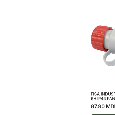
Proiectoare LED, Picior telescopic,
lanternă, baterii
Lanterne cu baterii
Proiector LED pe baterie
Spoturi pe șină, șină, accesorii
Colier Nylon
Adaptoare călătorii, fișe, prize,
prelungitoare, accesorii tv, @, telefon
Senzori, termometre, stație meteo
Termometre, stație meteo
Senzori CO2 (Fum)
FISA INDUS
6H IP44 FA
Senzori GAZ, METAN
97.90 MD
Senzori APA