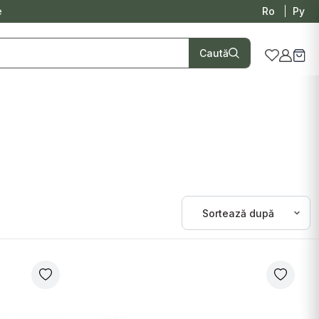
e
Ro
Ру
Caută