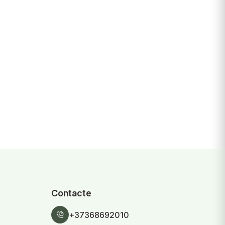
Contacte
+37368692010