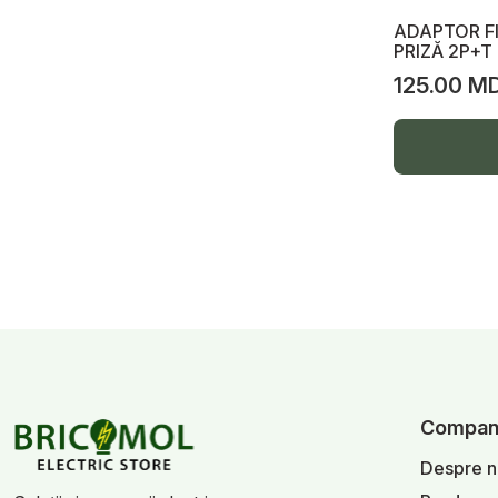
Șină DIN, reica, prize
ADAPTOR FI
Ventilatoare de baie
PRIZĂ 2P+T
125.00 M
Tuburi gofrate, canale cablu
Bază pod, cutii de distribuție vintage
Ghirlande festive
Iluminare exclusivă clasa Premium
Releu de tensiune
Șină de conexiune
Accesorii auto, USB, micro, lphone,
baterii, încărcător, LED cap
Capac doze
Compan
LED pe cap
Despre n
USB micro