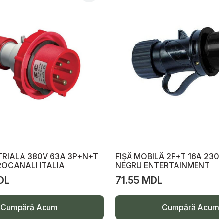
TRIALA 380V 63A 3P+N+T
FIȘĂ MOBILĂ 2P+T 16A 230
ROCANALI ITALIA
NEGRU ENTERTAINMENT
DL
71.55 MDL
Cumpără Acum
Cumpără Acum