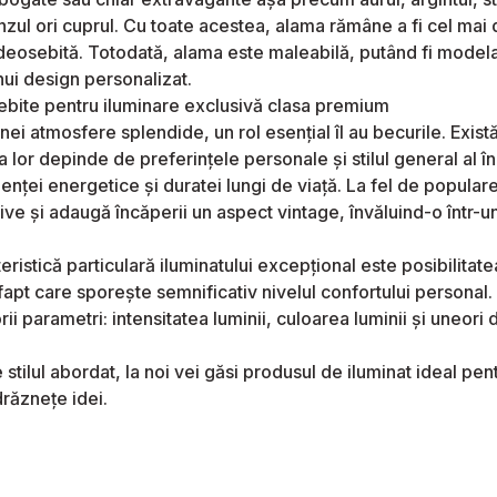
nzul ori cuprul. Cu toate acestea, alama rămâne a fi cel mai de
 deosebită. Totodată, alama este maleabilă, putând fi modelat
nui design personalizat.
bite pentru iluminare exclusivă clasa premium
nei atmosfere splendide, un rol esențial îl au becurile. Exist
a lor depinde de preferințele personale și stilul general al 
cienței energetice și duratei lungi de viață. La fel de popula
ive și adaugă încăperii un aspect vintage, învăluind-o într-un
eristică particulară iluminatului excepțional este posibilitate
 fapt care sporește semnificativ nivelul confortului personal.
ii parametri: intensitatea luminii, culoarea luminii și uneori
 stilul abordat, la noi vei găsi produsul de iluminat ideal pe
drăznețe idei.