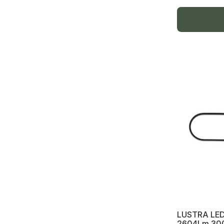
Electrocasnice bucătărie
Fotolii puf, scaune cu roți, mese living
Cablu internet TV/Sat
Sondă nylon trasare fire electrice
Sondă nylon, proteajca
Accesorii lustre loft, piese de schimb
Sisteme fotovoltaice solare, Invertoare,
accesorii
Kit sisteme solare
Baterii
Invertoare mono și trifazate
Sisteme de pompe solare p/u irigare
agricolă
LUSTRA LED 
2604Lm 30