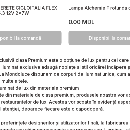
PERETE CICLOITALIA FLEX
Lampa Alchemie F rotunda 
.3 12V 2x7W
0.00 MDL
ponibil la comandă
Disponibil la com
clusivă clasa Premium este o opțiune de lux pentru cei care 
 iluminat exclusive adaugă noblețe și stil oricărei încăpere ș
 La Mondoluce dispunem de corpuri de iluminat unice, cum ar 
 multe altele.
luminat de lux din materiale premium
ate din materiale de clasa premium, produsele noastre vor adă
și restaurantelor de lux. Acestea vor scoate în evidență aspe
ul atenției, deoarece fiecare este o capodoperă.
 preferințele designerilor și utilizatorilor finali, la fabricare
bogate sau chiar extravagante așa precum aurul, argintul, stic