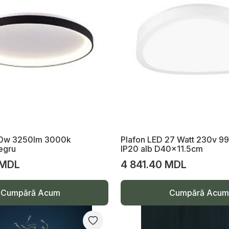
 50w 3250lm 3000k
Plafon LED 27 Watt 230v 
egru
IP20 alb D40x11.5cm
 MDL
4 841.40 MDL
Cumpără Acum
Cumpără Acum