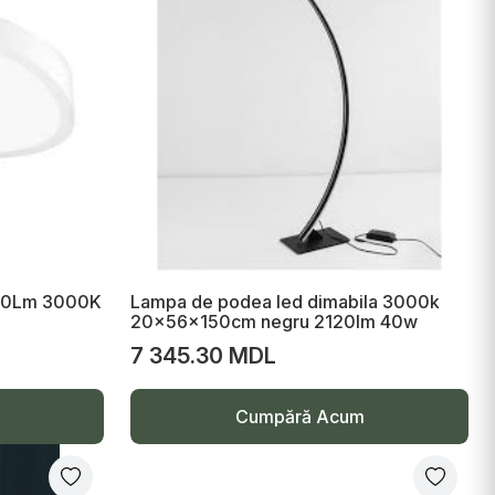
990Lm 3000K
Lampa de podea led dimabila 3000k
20x56x150cm negru 2120lm 40w
7 345.30 MDL
Cumpără Acum