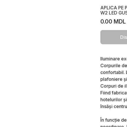
si incorporate
APLICA PE 
Tablou,panou combo multimedia si
W2 LED GU5
automate incastrate si aplicate
0.00 MDL
Priza loft,vintage
Dis
Iluminare ex
Corpurile de
confortabil.
plafoniere și
Corpuri de i
Fiind fabric
hotelurilor 
însăși centr
În funcție de
neordinare, 