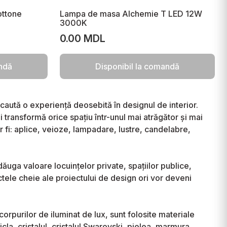
ottone
Lampa de masa Alchemie T LED 12W
3000K
0.00 MDL
andă
Disponibil la comandă
caută o experiență deosebită în designul de interior.
i transformă orice spațiu într-unul mai atrăgător și mai
fi: aplice, veioze, lampadare, lustre, candelabre,
uga valoare locuințelor private, spațiilor publice,
ctele cheie ale proiectului de design ori vor deveni
a corpurilor de iluminat de lux, sunt folosite materiale
la, cristalul, cristalul Swarovski, pielea, marmura,