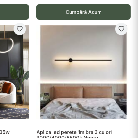
Cumpără Acum
 35w
Aplica led perete 1m bra 3 culori
3000/4000/6500k Negru