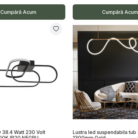
Cumpără Acum
Cumpără Acum
38.4 Watt 230 Volt
Lustra led suspendabila tub
00K IP20 NEGRU
1300mm Gold