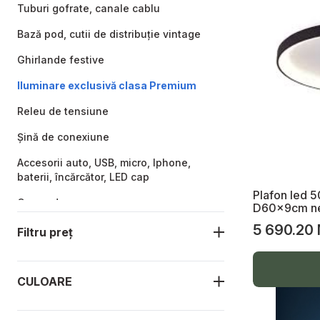
Tuburi gofrate, canale cablu
Bază pod, cutii de distribuție vintage
Ghirlande festive
Iluminare exclusivă clasa Premium
Releu de tensiune
Șină de conexiune
Accesorii auto, USB, micro, lphone,
baterii, încărcător, LED cap
Plafon led
Capac doze
D60x9cm n
5 690.20
LED pe cap
Filtru preț
USB micro
Declanșator de tensiune
CULOARE
Tablou automate pe exterior