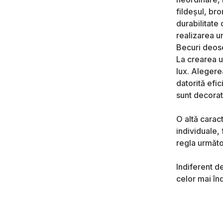
fildeșul, bro
durabilitate
realizarea u
Becuri deose
La crearea u
lux. Alegere
datorită efi
sunt decorat
O altă caract
individuale,
regla următor
Indiferent de
celor mai în