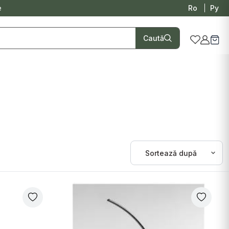
e
Ro
Ру
Caută