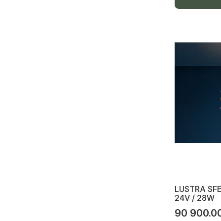
Mobilă, divane, bucătării, dormitoare
Italia
Bucătării cu electrocasnice incluse
Dormitoare complete
Dormitor-paturi
Livinguri-antreuri
Scaune și mese
Camere p/u copii
Mobilă moale, colțare, divane
Mobilă oficiu
Saltele și rete metalice
LUSTRA SFE
24V / 28W
Mobilă de baie, mobilă încălțăminte,
90 900.0
oglinzi, robinete