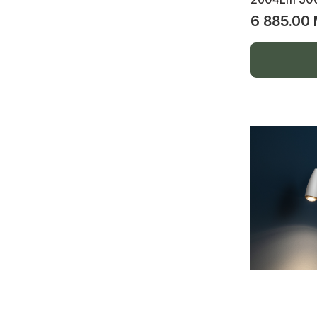
Accesorii montare panouri solare
6 885.00
Cablu solar, conectori cablu
Panouri fotovoltaice monocristaline
Spoturi încastrate din gips
Spoturi aplicate pe perete din gips
Spoturi aplicate pe pod din gips
Banda perforata pentru electricieni
Sina track magnetic slim spoturi
transformatoare
Profil din alumin pentru banda led,profil
tip ascuns tavan,pardosea ghipsocarton
Tablou,panou,cutie multimedia aplicate
si incorporate
Tablou,panou,cutie multimedia aplicate