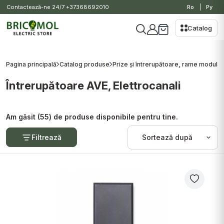
Contactează-ne 24/7
+37368692010
Ro
Ру
Catalog
Pagina principală
Catalog produse
Prize și întrerupătoare, rame modulare
Întrerupătoare AVE, Elettrocanali
Am găsit (55) de produse disponibile pentru tine.
Filtrează