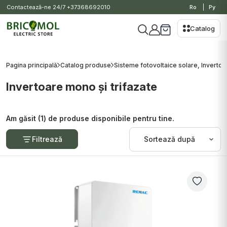
Contactează-ne 24/7
+37368692010
Ro
Ру
Catalog
Pagina principală
Catalog produse
Sisteme fotovoltaice solare, Invertoa
Invertoare mono și trifazate
Am găsit (1) de produse disponibile pentru tine.
Filtrează