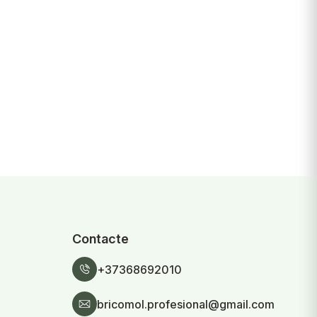
Contacte
+37368692010
bricomol.profesional@gmail.com