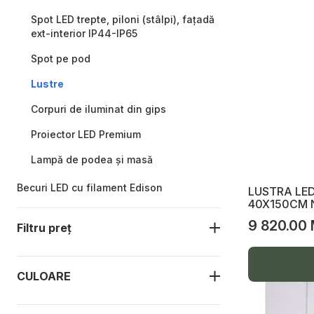
Spot LED trepte, piloni (stâlpi), fațadă
ext-interior IP44-IP65
Spot pe pod
Lustre
Corpuri de iluminat din gips
Proiector LED Premium
Lampă de podea și masă
Becuri LED cu filament Edison
LUSTRA LED
40X150CM 
Panel LED
9 820.00
Filtru preț
Iluminare industrială
Iluminarea stradală
CULOARE
Proiectoare LED, Picior telescopic,
lanternă, baterii