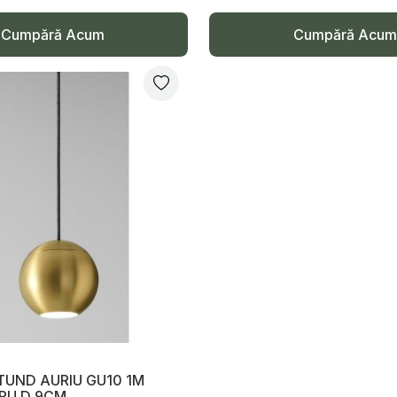
Cumpără Acum
Cumpără Acum
TUND AURIU GU10 1M
RU D 9CM