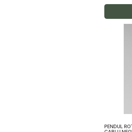
Scule scoatere izolație
Întrerupătoare automate
Întrerupătoare diferențiale, UZO
Separator de sarcină, VN
Conectoare electrice, coliere, bandă
izolantă
Șină zero
Bandă izolantă
Descărcător tensiune
Întrerupătoare automate și diferențiale,
UZO, releu tensiune
Șină DIN, reica, prize
Ventilatoare de baie
PENDUL RO
CABLU NEG