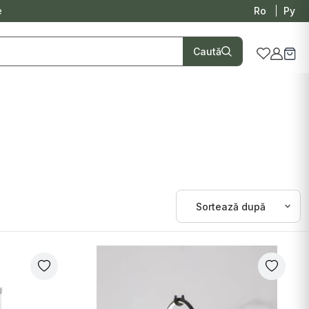
e
Ro
Ру
Caută