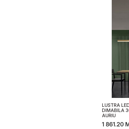
Termostate modulare
Sisteme Antiincendiu-Alarme,Sonerii
Antiincendiu
Alarme
Sonerii
Scule profesionale și echipament
electricieni
Instrument Crimp 4-6-8C
Scule Profesionale
Șurubelnițe
Aparate de măsurare, indicatoare
LUSTRA LE
DIMABILA 
Accesorii
AURIU
1 861.20 
Clește, foarfece tăiere cablu