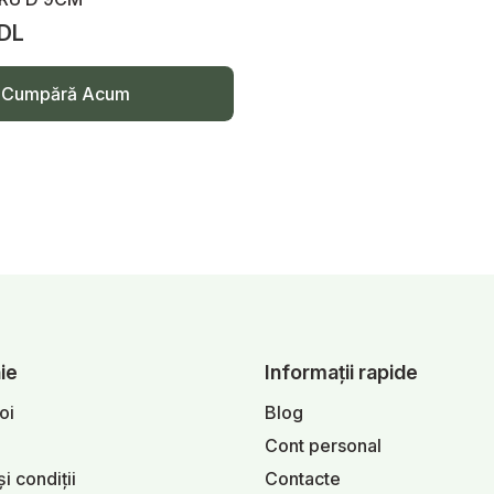
DL
Cumpără Acum
ie
Informații rapide
oi
Blog
Cont personal
i condiții
Contacte