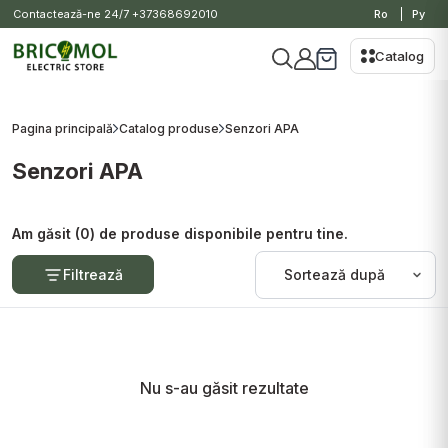
Contactează-ne 24/7
+37368692010
Ro
Ру
Catalog
Pagina principală
Catalog produse
Senzori APA
Senzori APA
Am găsit (0) de produse disponibile pentru tine.
Filtrează
Nu s-au găsit rezultate