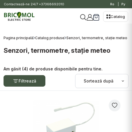
Contactează-ne 24/7
+37368692010
Ro
Ру
Catalog
Pagina principală
Catalog produse
Senzori, termometre, stație meteo
Senzori, termometre, stație meteo
Am găsit (4) de produse disponibile pentru tine.
Filtrează