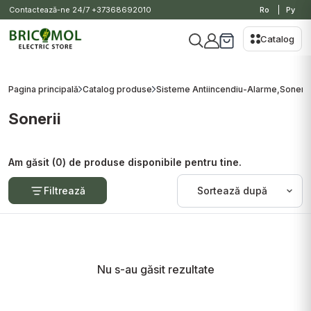
Contactează-ne 24/7
+37368692010
Ro
Ру
Catalog
Pagina principală
Catalog produse
Sisteme Antiincendiu-Alarme,Sonerii
Sonerii
Am găsit (0) de produse disponibile pentru tine.
Filtrează
Nu s-au găsit rezultate