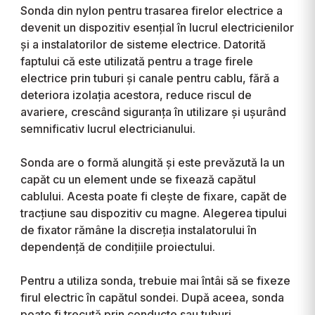
Sonda din nylon pentru trasarea firelor electrice a
devenit un dispozitiv esențial în lucrul electricienilor
și a instalatorilor de sisteme electrice. Datorită
faptului că este utilizată pentru a trage firele
electrice prin tuburi și canale pentru cablu, fără a
deteriora izolația acestora, reduce riscul de
avariere, crescând siguranța în utilizare și ușurând
semnificativ lucrul electricianului.
Sonda are o formă alungită și este prevăzută la un
capăt cu un element unde se fixează capătul
cablului. Acesta poate fi clește de fixare, capăt de
tracțiune sau dispozitiv cu magne. Alegerea tipului
de fixator rămâne la discreția instalatorului în
dependență de condițiile proiectului.
Pentru a utiliza sonda, trebuie mai întâi să se fixeze
firul electric în capătul sondei. După aceea, sonda
poate fi trecută prin conducte sau tuburi,