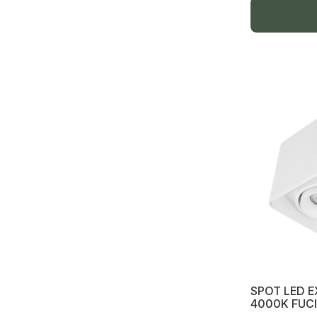
Clește, foarfece tăiere cablu
Scule scoatere izolație
Întrerupătoare automate
Întrerupătoare diferențiale, UZO
Separator de sarcină, VN
Conectoare electrice, coliere, bandă
izolantă
Șină zero
Bandă izolantă
Descărcător tensiune
Întrerupătoare automate și diferențiale,
UZO, releu tensiune
SPOT LED E
Șină DIN, reica, prize
4000K FUC