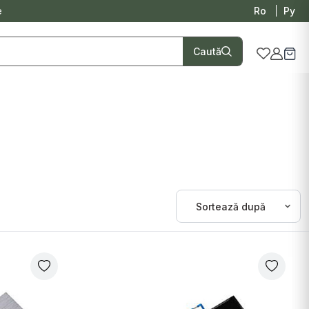
e
Ro
Ру
Caută