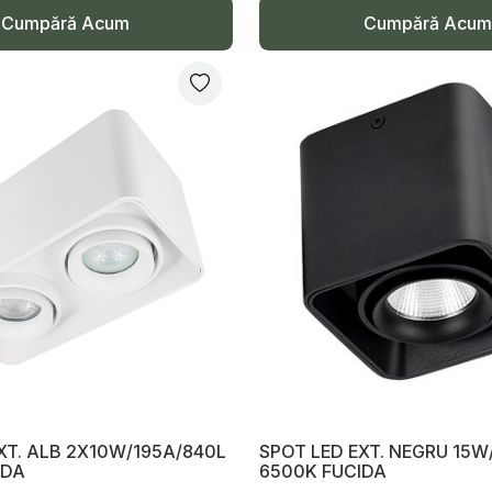
Cumpără Acum
Cumpără Acum
XT. ALB 2X10W/195A/840L
SPOT LED EXT. NEGRU 15W
IDA
6500K FUCIDA