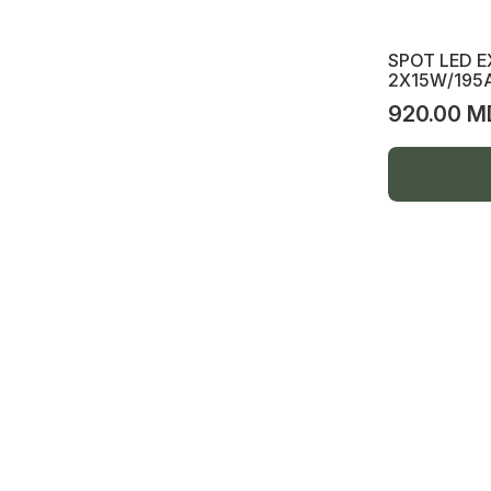
Spot smart dimabil
SPOT LED E
2X15W/195
Mobilă, divane, bucătării, dormitoare
Italia
920.00 M
Bucătării cu electrocasnice incluse
Dormitoare complete
Dormitor-paturi
Livinguri-antreuri
Scaune și mese
Camere p/u copii
Mobilă moale, colțare, divane
Mobilă oficiu
Saltele și rete metalice