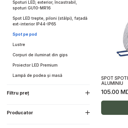
Spoturi LED, exterior, încastrabil,
spoturi GU10-MR16
Spot LED trepte, piloni (stâlpi), fațadă
ext-interior IP44-IP65
Spot pe pod
Lustre
Corpuri de iluminat din gips
Proiector LED Premium
Lampă de podea și masă
SPOT SPOTI
ALUMINIU
Becuri LED cu filament Edison
105.00 M
Filtru preț
Panel LED
Iluminare industrială
Producator
Iluminarea stradală
Proiectoare LED, Picior telescopic,