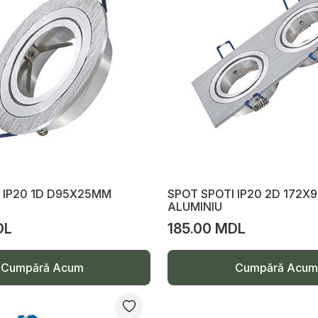
 IP20 1D D95X25MM
SPOT SPOTI IP20 2D 172
ALUMINIU
DL
185.00 MDL
Cumpără Acum
Cumpără Acum