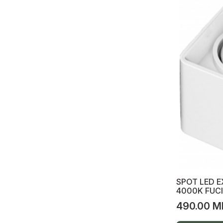
Spot LED tavan, spot suspendabil
Termostate modulare
Sisteme Antiincendiu-Alarme,Sonerii
Antiincendiu
Alarme
Sonerii
Scule profesionale și echipament
electricieni
Instrument Crimp 4-6-8C
Scule Profesionale
Șurubelnițe
SPOT LED E
4000K FUC
Aparate de măsurare, indicatoare
490.00 M
Accesorii