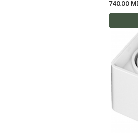
740.00 M
Ventilatoare de baie
Tuburi gofrate, canale cablu
Bază pod, cutii de distribuție vintage
Ghirlande festive
Iluminare exclusivă clasa Premium
Releu de tensiune
Șină de conexiune
Accesorii auto, USB, micro, lphone,
baterii, încărcător, LED cap
Capac doze
LED pe cap
USB micro
Declanșator de tensiune