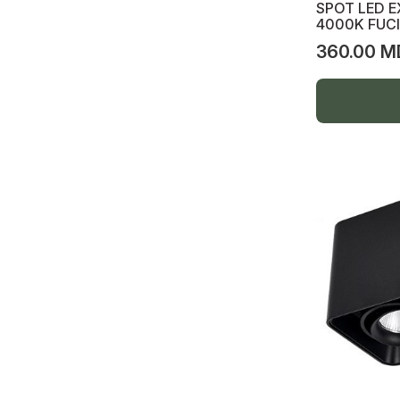
SPOT LED E
Tablou automate pe exterior
4000K FUC
360.00 M
Tablou automate interioare
Video camere
Spot pe track line
Track line, accesorii
Lampă p/u saună
Priză p/u plită pe inducție
Șină track magnetic, spot, accesorii
Șină magnetică
Spot p/u track magnetic
Driver 48V
Accesorii șină magnetică
Spot liniar