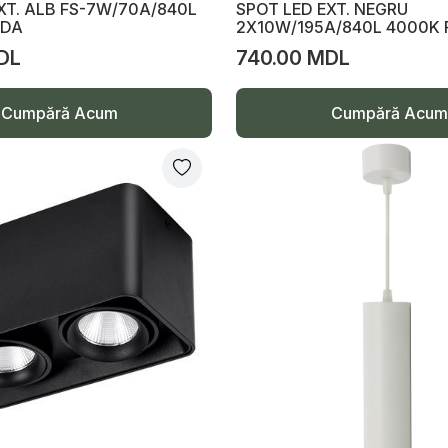
XT. ALB FS-7W/70A/840L
SPOT LED EXT. NEGRU
IDA
2X10W/195A/840L 4000K 
DL
740.00 MDL
Cumpără Acum
Cumpără Acum