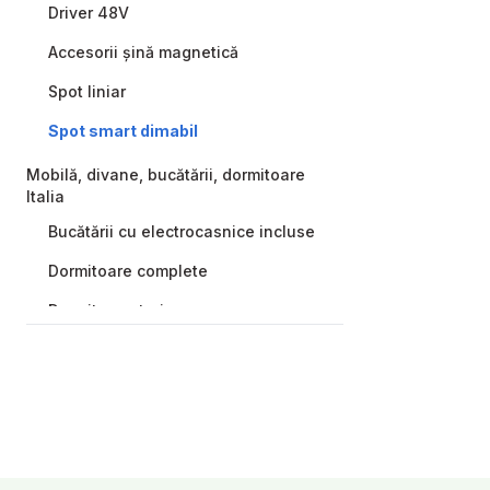
Driver 48V
Accesorii șină magnetică
Spot liniar
Spot smart dimabil
Mobilă, divane, bucătării, dormitoare
Italia
Bucătării cu electrocasnice incluse
Dormitoare complete
Dormitor-paturi
Livinguri-antreuri
Scaune și mese
Camere p/u copii
Mobilă moale, colțare, divane