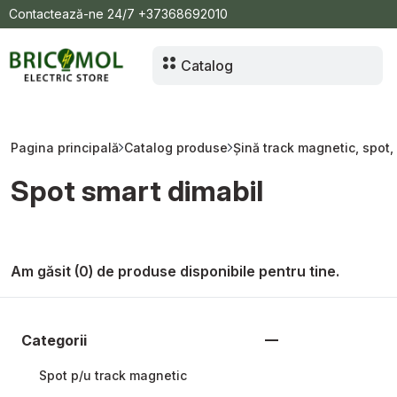
Contactează-ne 24/7
+37368692010
USB micro
Declanșator de tensiune
Catalog
Tablou automate pe exterior
Tablou automate interioare
Pagina principală
Catalog produse
Șină track magnetic, spot,
Video camere
Spot smart dimabil
Spot pe track line
Track line, accesorii
Lampă p/u saună
Am găsit (0) de produse disponibile pentru tine.
Priză p/u plită pe inducție
Șină track magnetic, spot, accesorii
Categorii
Șină magnetică
Spot p/u track magnetic