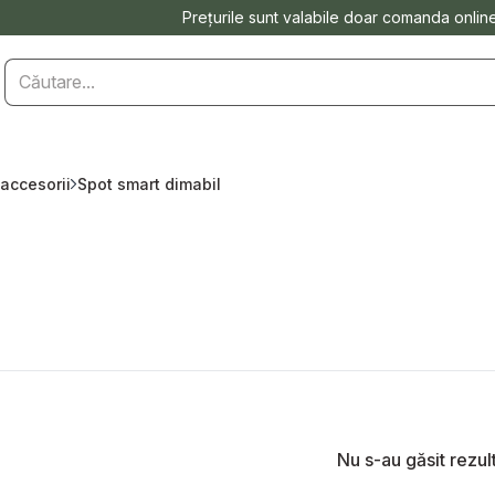
Prețurile sunt valabile doar comanda onlin
 accesorii
Spot smart dimabil
Nu s-au găsit rezul