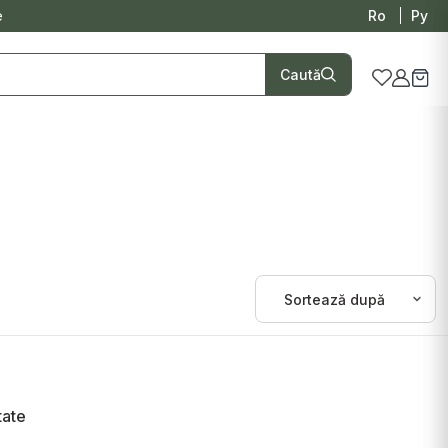
e
Ro
Ру
Caută
tate