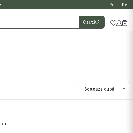
e
Ro
Ру
Caută
tate