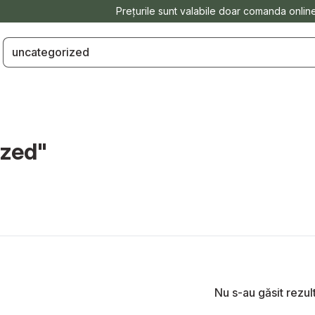
Prețurile sunt valabile doar comanda onlin
ized"
Nu s-au găsit rezul