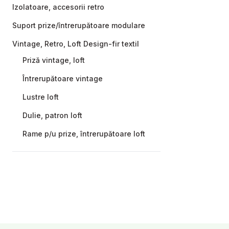
Izolatoare, accesorii retro
Suport prize/întrerupătoare modulare
Vintage, Retro, Loft Design-fir textil
Priză vintage, loft
Întrerupătoare vintage
Lustre loft
Dulie, patron loft
Rame p/u prize, întrerupătoare loft
Prize, întrerupătoare, rame Premium,
Excluzive
Schneider Merten D-Life
Prize și întrerupătoare ceramică Garby
Colonial
Rame, suporturi, accesorii