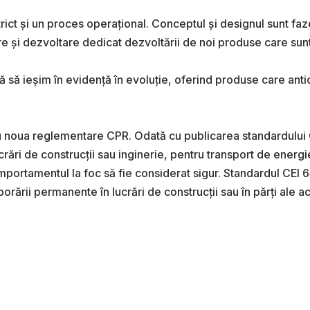
 strict și un proces operațional. Conceptul și designul sun
și dezvoltare dedicat dezvoltării de noi produse care sunt d
ă să ieșim în evidență în evoluție, oferind produse care ant
noua reglementare CPR. Odată cu publicarea standardului CEI
ucrări de construcții sau inginerie, pentru transport de energi
ortamentul la foc să fie considerat sigur. Standardul CEI 64-8
porării permanente în lucrări de construcții sau în părți ale ace