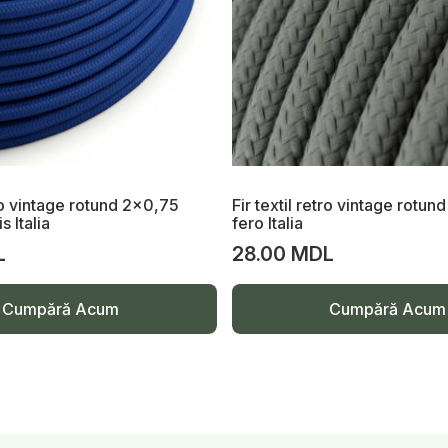
tro vintage rotund 2x0,75
Fir textil retro vintage rotun
s Italia
fero Italia
L
28.00 MDL
Cumpără Acum
Cumpără Acum