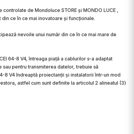
t faze controlate de Mondoluce STORE și MONDO LUCE , 
in ce în ce mai inovatoare și funcționale.

icipează nevoile unui număr din ce în ce mai mare de 
 64-8 V4, întreaga piață a cablurilor s-a adaptat 
e sau pentru transmiterea datelor, trebuie să 
 V4 îndreaptă proiectanții și instalatorii într-un mod 
stora, astfel cum sunt definite la articolul 2 alineatul (3) 