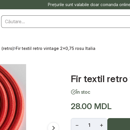
Prețurile sunt valabile doar comanda onlin
l (retro)
Fir textil retro vintage 2x0,75 rosu Italia
Fir textil retr
În stoc
28.00 MDL
−
+