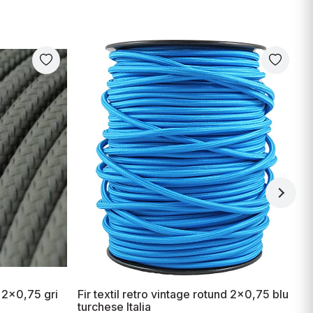
d 2x0,75 gri
Fir textil retro vintage rotund 2x0,75 blu
F
turchese Italia
A