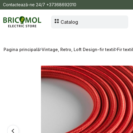
Contactează-ne 24/7
+37368692010
Catalog
Pagina principală
Vintage, Retro, Loft Design-fir textil
Fir texti