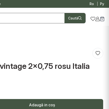
e
Ro
Ру
Caută
o vintage 2x0,75 rosu Italia
Adaugă in coş