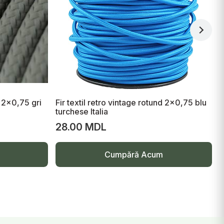
d 2x0,75 gri
Fir textil retro vintage rotund 2x0,75 blu
F
turchese Italia
A
28.00 MDL
Cumpără Acum