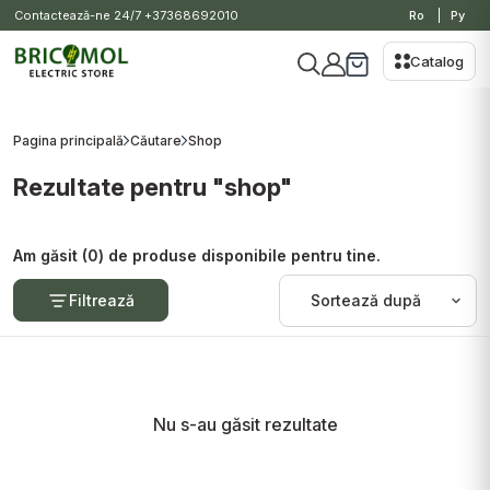
Contactează-ne 24/7
+37368692010
Ro
Ру
Catalog
Pagina principală
Căutare
Shop
Rezultate pentru "shop"
Am găsit (0) de produse disponibile pentru tine.
Filtrează
Nu s-au găsit rezultate