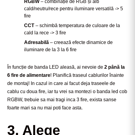
RGBW
– combinație de RGB și alb
cald/neutru/rece pentru iluminare versatilă -> 5
fire
CCT
– schimbă temperatura de culoare de la
cald la rece -> 3 fire
Adresabilă
– creează efecte dinamice de
iluminare de la 3 la 6 fire
În funcție de banda LED aleasă, ai nevoie de 
2 până la 
6 fire de alimentare
! Planifică traseul cablurilor înainte 
de montaj! In cazul in care ai facut deja traseele de 
cablu cu doua fire, iar tu vrei sa montezi o banda led cob 
RGBW, trebuie sa mai tragi inca 3 fire, exista sanse 
foarte mari sa nu mai poti face asta.
3. Alege