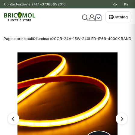
Contactează-ne 24/7
+37368692010
Ro
Ру
Catalog
Pagina principală
Iluminare
COB-24V-15W-240LED-IP68-4000K BANDA 