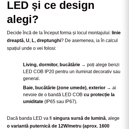
LED și ce design
alegi?
Decide încă de la început forma și locul montajului: 
linie 
dreaptă, U, L, dreptunghi
? De asemenea, ia în calcul 
spațiul unde o vei folosi:
Living, dormitor, bucătărie
→ poți alege benzi
LED COB IP20 pentru un iluminat decorativ sau
general.
Baie, bucătărie (zone umede), exterior
→ ai
nevoie de o bandă LED COB
cu protecție la
umiditate
(IP65 sau IP67).
Dacă banda LED va fi 
singura sursă de lumină
, alege 
o variantă puternică de 12W/metru (aprox. 1600 