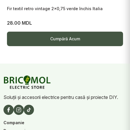
Fir textil retro vintage 2x0,75 verde închis Italia
Fi
28.00 MDL
2
Cumpără Acum
Soluții și accesorii electrice pentru casă și proiecte DIY.
Companie