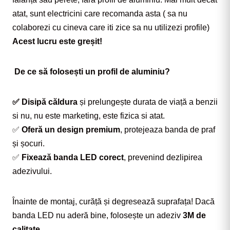
atat, sunt electricini care recomanda asta ( sa nu 
colaborezi cu cineva care iti zice sa nu utilizezi profile) 
Acest lucru este greșit!
De ce să folosești un profil de aluminiu?
✅ Disipă căldura
 și prelungește durata de viață a benzii 
si nu, nu este marketing, este fizica si atat.
✅ 
Oferă un design premium
, protejeaza banda de praf 
și șocuri.
✅ 
Fixează banda LED corect
, prevenind dezlipirea 
adezivului.
Înainte de montaj, curăță și degresează suprafața! Dacă 
banda LED nu aderă bine, folosește un adeziv 
3M de 
calitate
.