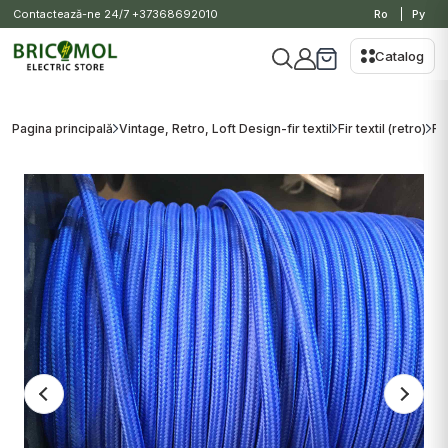
Contactează-ne 24/7
+37368692010
Ro
Ру
Catalog
Pagina principală
Vintage, Retro, Loft Design-fir textil
Fir textil (retro)
Fi