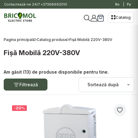
Contactează-ne 24/7
+37368692010
Ro
Ру
Catalog
Pagina principală
Catalog produse
Fișă Mobilă 220V-380V
Fișă Mobilă 220V-380V
Am găsit (13) de produse disponibile pentru tine.
Filtrează
-20
%